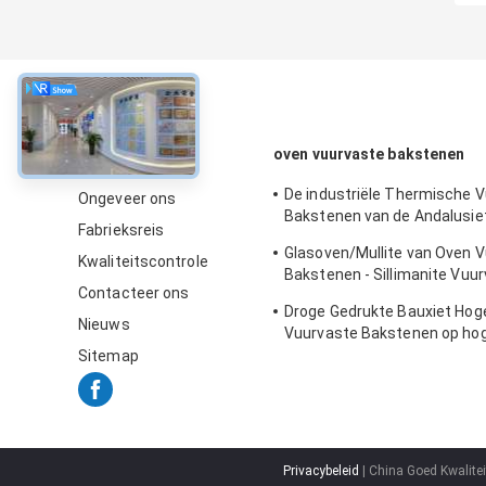
Over
oven vuurvaste bakstenen
De industriële Thermische 
Ongeveer ons
Bakstenen van de Andalusie
Fabrieksreis
Voering/Controleur
Glasoven/Mullite van Oven 
Kwaliteitscontrole
Bakstenen - Sillimanite Vuu
Contacteer ons
Blokken
Droge Gedrukte Bauxiet Hog
Nieuws
Vuurvaste Bakstenen op ho
temperatuur voor Staaloven
Sitemap
Privacybeleid
| China Goed Kwalitei