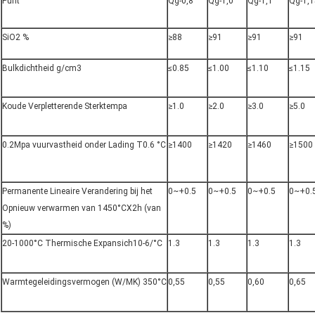
Punt
Qg-0,8
Qg-1,0
Qg-1,1
Qg-1,1
SiO2 %
≥88
≥91
≥91
≥91
Bulkdichtheid g/cm3
≤0.85
≤1.00
≤1.10
≤1.15
Koude Verpletterende Sterktempa
≥1.0
≥2.0
≥3.0
≥5.0
0.2Mpa vuurvastheid onder Lading T0.6 °C
≥1400
≥1420
≥1460
≥1500
Permanente Lineaire Verandering bij het
0~+0.5
0~+0.5
0~+0.5
0~+0.
Opnieuw verwarmen van 1450°CX2h (van
%)
20-1000°C Thermische Expansich10-6/°C
1.3
1.3
1.3
1.3
Warmtegeleidingsvermogen (W/MK) 350°C
0,55
0,55
0,60
0,65