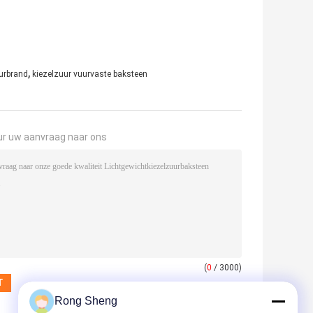
,
urbrand
kiezelzuur vuurvaste baksteen
ur uw aanvraag naar ons
(
0
/ 3000)
Rong Sheng