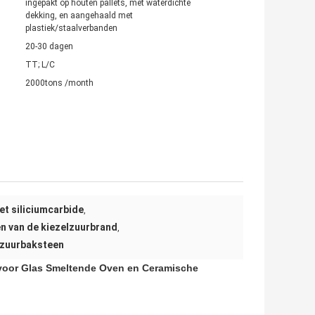
ingepakt op houten pallets, met waterdichte
dekking, en aangehaald met
plastiek/staalverbanden
20-30 dagen
TT; L/C
2000tons /month
et siliciumcarbide
,
n van de kiezelzuurbrand
,
lzuurbaksteen
 voor Glas Smeltende Oven en Ceramische