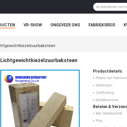
DUCTEN
VR-SHOW
ONGEVEER ONS
FABRIEKSREIS
K
chtgewichtkiezelzuurbaksteen
Lichtgewichtkiezelzuurbaksteen
Productdetails:
Plaats van herkoms
Merknaam:
Certificering:
Modelnummer:
Betalen & Verzen
Min. bestelaantal:
Prijs: