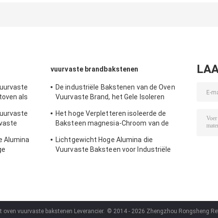
LAA
vuurvaste brandbakstenen
Vuurvaste
De industriële Bakstenen van de Oven
toven als
Vuurvaste Brand, het Gele Isoleren
Firebrick
Vuurvaste
Het hoge Verpletteren isoleerde de
rvaste
Baksteen magnesia-Chroom van de
Roterende Oven Vuurvaste Brand
e Alumina
Lichtgewicht Hoge Alumina die
Bakstenen
ge
Vuurvaste Baksteen voor Industriële
Oven en Oven isoleren
t oven vuurvaste bakstenen Leverancier.
© 2014 - 2026 Zhengzhou Rongsheng Refrac