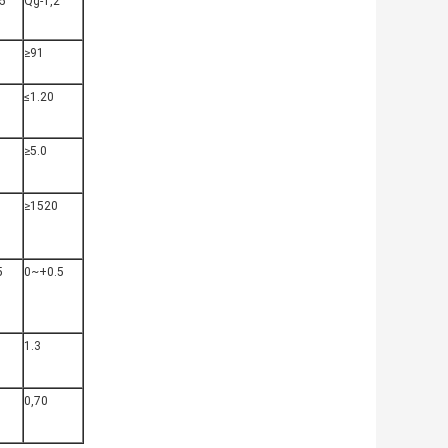
5
Qg-1,2
≥91
≤1.20
≥5.0
≥1520
5
0~+0.5
1.3
0,70