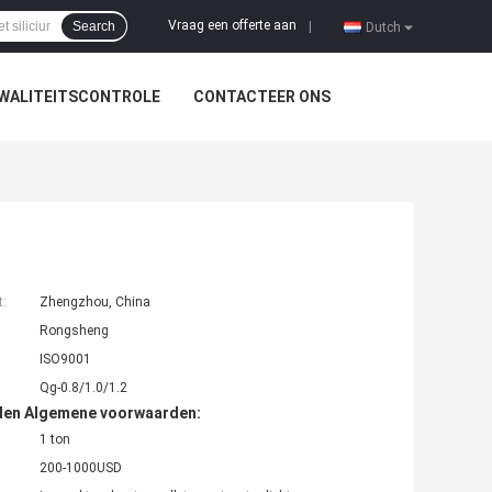
Vraag een offerte aan
Search
|
Dutch
WALITEITSCONTROLE
CONTACTEER ONS
t:
Zhengzhou, China
Rongsheng
ISO9001
Qg-0.8/1.0/1.2
den Algemene voorwaarden:
1 ton
200-1000USD