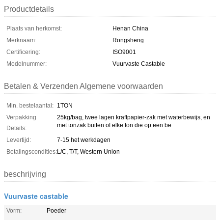
Productdetails
Plaats van herkomst:
Henan China
Merknaam:
Rongsheng
Certificering:
ISO9001
Modelnummer:
Vuurvaste Castable
Betalen & Verzenden Algemene voorwaarden
Min. bestelaantal:
1TON
Verpakking
25kg/bag, twee lagen kraftpapier-zak met waterbewijs, en
met tonzak buiten of elke ton die op een be
Details:
Levertijd:
7-15 het werkdagen
Betalingscondities:
L/C, T/T, Western Union
beschrijving
Vuurvaste castable
Vorm:
Poeder