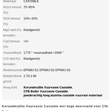
Materiaal:
CASTABLE
Al2o3 inhoud
70~85%
(%):
SiO2 Inhoud
10%~20%
(%):
MgO stelt (%)
Klantgericht
tevreden::
CaO Inhoud
<2>
(%):
Vuurvastheid:
1770 ° <vuurvastheid <2000 °
CrO stelt (%)
Klantgericht
tevreden::
Modelnummer:
DFNMJ-G1 DFNMJ-G2 DFNMJ-G3
Bulkdichtheid
2.70-2.90
g/cm3:
Korundmullite Vuurvaste Castable
Hoog licht:
,
CFB-Boiler Vuurvaste Castable
,
poederachtig hoog alumina castable vuurvast materiaal
Korundmullite Vuurvaste Castable met hoge weerstand voor Cfb-