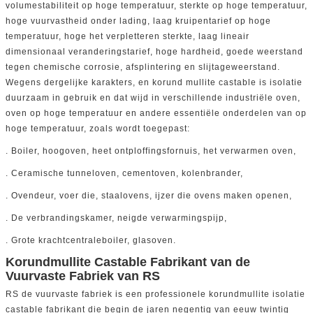
volumestabiliteit op hoge temperatuur, sterkte op hoge temperatuur,
hoge vuurvastheid onder lading, laag kruipentarief op hoge
temperatuur, hoge het verpletteren sterkte, laag lineair
dimensionaal veranderingstarief, hoge hardheid, goede weerstand
tegen chemische corrosie, afsplintering en slijtageweerstand.
Wegens dergelijke karakters, en korund mullite castable is isolatie
duurzaam in gebruik en dat wijd in verschillende industriële oven,
oven op hoge temperatuur en andere essentiële onderdelen van op
hoge temperatuur, zoals wordt toegepast:
. Boiler, hoogoven, heet ontploffingsfornuis, het verwarmen oven,
. Ceramische tunneloven, cementoven, kolenbrander,
. Ovendeur, voer die, staalovens, ijzer die ovens maken openen,
. De verbrandingskamer, neigde verwarmingspijp,
. Grote krachtcentraleboiler, glasoven.
Korundmullite Castable Fabrikant van de
Vuurvaste Fabriek van RS
RS de vuurvaste fabriek is een professionele korundmullite isolatie
castable fabrikant die begin de jaren negentig van eeuw twintig