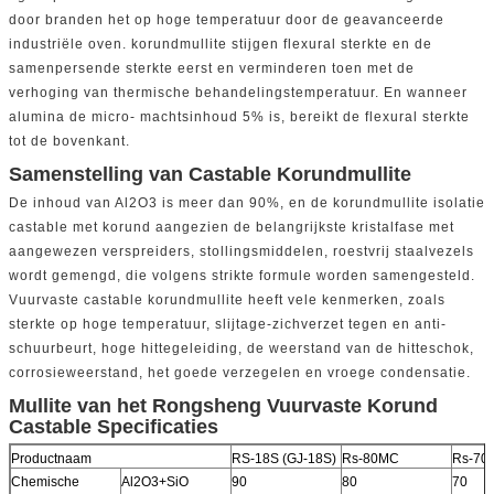
door branden het op hoge temperatuur door de geavanceerde
industriële oven. korundmullite stijgen flexural sterkte en de
samenpersende sterkte eerst en verminderen toen met de
verhoging van thermische behandelingstemperatuur. En wanneer
alumina de micro- machtsinhoud 5% is, bereikt de flexural sterkte
tot de bovenkant.
Samenstelling van Castable Korundmullite
De inhoud van Al2O3 is meer dan 90%, en de korundmullite isolatie
castable met korund aangezien de belangrijkste kristalfase met
aangewezen verspreiders, stollingsmiddelen, roestvrij staalvezels
wordt gemengd, die volgens strikte formule worden samengesteld.
Vuurvaste castable korundmullite heeft vele kenmerken, zoals
sterkte op hoge temperatuur, slijtage-zichverzet tegen en anti-
schuurbeurt, hoge hittegeleiding, de weerstand van de hitteschok,
corrosieweerstand, het goede verzegelen en vroege condensatie.
Mullite van het Rongsheng Vuurvaste Korund
Castable Specificaties
Productnaam
RS-18S (GJ-18S)
Rs-80MC
Rs-70
Chemische
Al2O3+SiO
90
80
70