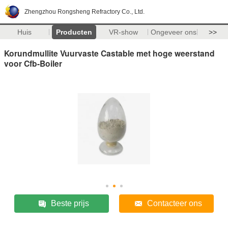
Zhengzhou Rongsheng Refractory Co., Ltd.
Huis
Producten
VR-show
Ongeveer ons
>>
Korundmullite Vuurvaste Castable met hoge weerstand
voor Cfb-Boiler
Beste prijs
Contacteer ons