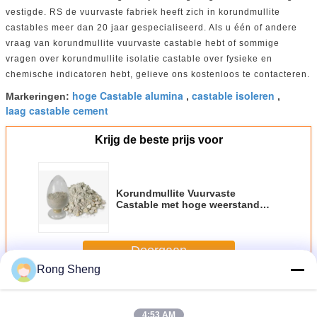
vestigde. RS de vuurvaste fabriek heeft zich in korundmullite
castables meer dan 20 jaar gespecialiseerd. Als u één of andere
vraag van korundmullite vuurvaste castable hebt of sommige
vragen over korundmullite isolatie castable over fysieke en
chemische indicatoren hebt, gelieve ons kostenloos te contacteren.
hoge Castable alumina
castable isoleren
Markeringen:
,
,
laag castable cement
Krijg de beste prijs voor
Korundmullite Vuurvaste
Castable met hoge weerstand
voor Cfb-Boiler
Doorgaan
Rong Sheng
Vuurvaste castable
Meer
4:53 AM