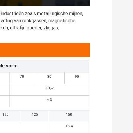
 industrieën zoals metallurgische mijnen, 
eling van rookgassen, magnetische 
n, ultrafijn poeder, vliegas, 
nde vorm
70
80
90
+3,-2
≤ 3
120
125
150
+5,4