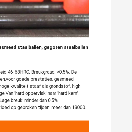
esmeed staalballen, gegoten staalballen 
 46-68HRC, Breukgraad: <0,5%. De 
en.voor goede prestaties. gesmeed 
ge kwaliteit staaf als grondstof. high 
Van 'hard oppervlak' naar 'hard kern'. 
ge breuk: minder dan 0,5%. 
loed op gebroken tijden: meer dan 18000.