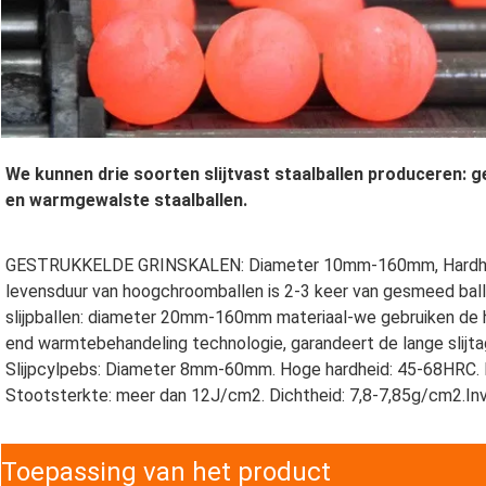
We kunnen drie soorten slijtvast staalballen produceren: g
en warmgewalste staalballen.
GESTRUKKELDE GRINSKALEN: Diameter 10mm-160mm, Hardheid
levensduur van hoogchroomballen is 2-3 keer van gesmeed ball
slijpballen: diameter 20mm-160mm materiaal-we gebruiken de ho
end warmtebehandeling technologie, garandeert de lange slijtage.
Slijpcylpebs: Diameter 8mm-60mm. Hoge hardheid: 45-68HRC. La
Stootsterkte: meer dan 12J/cm2. Dichtheid: 7,8-7,85g/cm2.Inv
Toepassing van het product