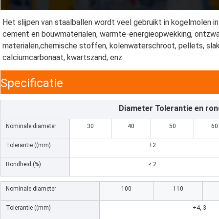
Het slijpen van staalballen wordt veel gebruikt in kogelmolen in
cement en bouwmaterialen, warmte-energieopwekking, ontzwav
materialen,chemische stoffen, kolenwaterschroot, pellets, slakke
calciumcarbonaat, kwartszand, enz.
Specificatie
Diameter Tolerantie en ro
Nominale diameter
30
40
50
60
Tolerantie ((mm)
±2
Rondheid (%)
≤ 2
Nominale diameter
100
110
Tolerantie ((mm)
+4,-3