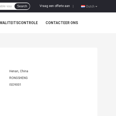
Vraag een offerte aan
Search
|
Dutch
WALITEITSCONTROLE
CONTACTEER ONS
Henan, China
RONGSHENG
ISO9001